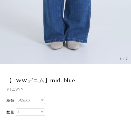
3
/
7
【TWWデニム】mid-blue
¥12,999
種類
数量