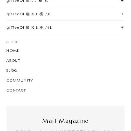
gifTee01 縦 L / 横 3L
gifTee01 縦 X L 横 /3L
gifTee01 縦 X L 横 /4L
GUIDE
HOME
ABOUT
BLOG
COMMUNITY
CONTACT
Mail Magazine