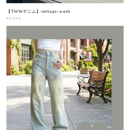
【TWWデニム】vintage-wash
¥12,999