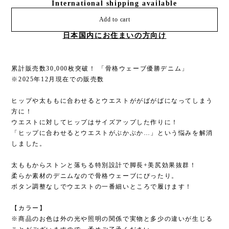
International shipping available
Add to cart
日本国内にお住まいの方向け
累計販売数30,000枚突破！ 「骨格ウェーブ優勝デニム」
※2025年12月現在での販売数
ヒップや太ももに合わせるとウエストががばがばになってしまう
方に！
ウエストに対してヒップはサイズアップした作りに！
「ヒップに合わせるとウエストがぶかぶか…」という悩みを解消
しました。
太ももからストンと落ちる特別設計で脚長+美尻効果抜群！
柔らか素材のデニムなので骨格ウェーブにぴったり。
ボタン調整なしでウエストの一番細いところで履けます！
【カラー】
※商品のお色は外の光や照明の関係で実物と多少の違いが生じる