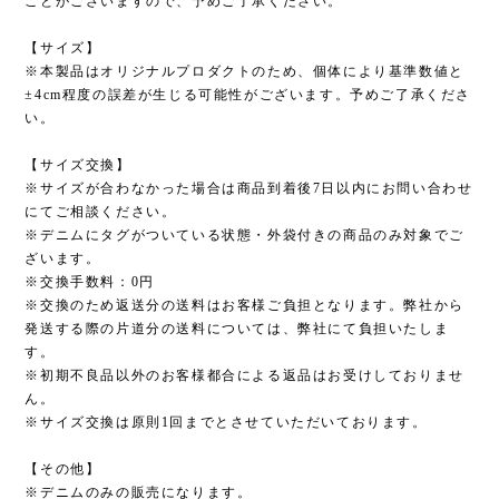
ことがございますので、予めご了承ください。
【サイズ】
※本製品はオリジナルプロダクトのため、個体により基準数値と
±4cm程度の誤差が生じる可能性がございます。予めご了承くださ
い。
【サイズ交換】
※サイズが合わなかった場合は商品到着後7日以内にお問い合わせ
にてご相談ください。
※デニムにタグがついている状態・外袋付きの商品のみ対象でご
ざいます。
※交換手数料：0円
※交換のため返送分の送料はお客様ご負担となります。弊社から
発送する際の片道分の送料については、弊社にて負担いたしま
す。
※初期不良品以外のお客様都合による返品はお受けしておりませ
ん。
※サイズ交換は原則1回までとさせていただいております。
【その他】
※デニムのみの販売になります。