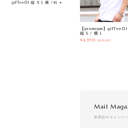
gifTee01 縦 X L 横 /4L
【premium】gifTee01
縦 S / 横 L
¥4,990
50%OFF
Mail Maga
新商品やキャンペ