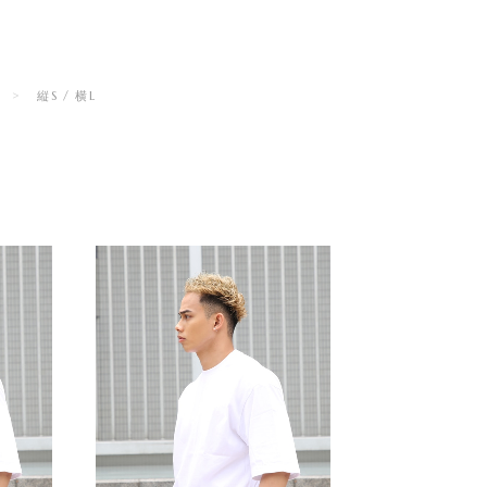
e
縦S / 横L