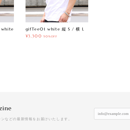
 white
gifTee01 white 縦 S / 横 L
¥3,300
50%OFF
zine
ーンなどの最新情報をお届けいたします。