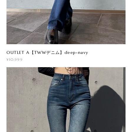
OUTLET A【TWWデニム】deep-navy
¥10,999