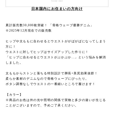
Sold out
日本国内にお住まいの方向け
累計販売数30,000枚突破！ 「骨格ウェーブ優勝デニム」
※2025年12月現在での販売数
ヒップや太ももに合わせるとウエストががばがばになってしまう
方に！
ウエストに対してヒップはサイズアップした作りに！
「ヒップに合わせるとウエストがぶかぶか…」という悩みを解消
しました。
太ももからストンと落ちる特別設計で脚長+美尻効果抜群！
柔らか素材のデニムなので骨格ウェーブにぴったり。
ボタン調整なしでウエストの一番細いところで履けます！
【カラー】
※商品のお色は外の光や照明の関係で実物と多少の違いが生じる
ことがございますので、予めご了承ください。