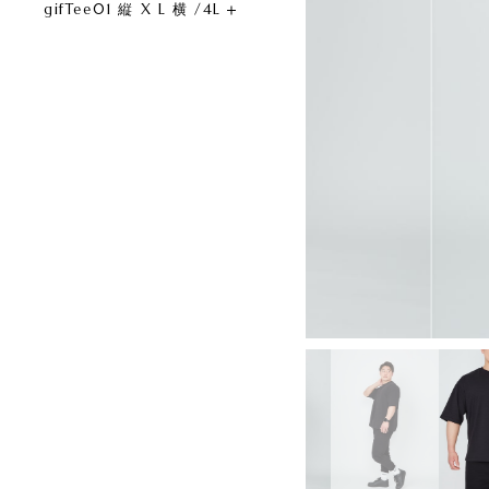
gifTee01 縦 X L 横 /4L