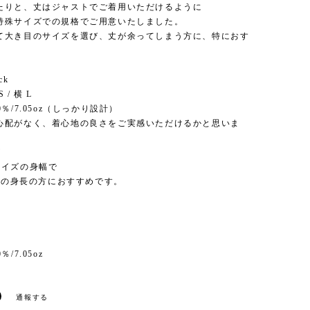
たりと、丈はジャストでご着用いただけるように
特殊サイズでの規格でご用意いたしました。
て大き目のサイズを選び、丈が余ってしまう方に、特におす
ck
 / 横 L
0％/7.05oz（しっかり設計）
心配がなく、着心地の良さをご実感いただけるかと思いま
ズ
サイズの身幅で
程度の身長の方におすすめです。
/7.05oz
通報する