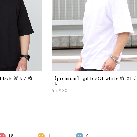
lack 縦 S / 横 L
【premium】 gifTee01 white 縦 XL 
4L
¥4,990
18
1
0