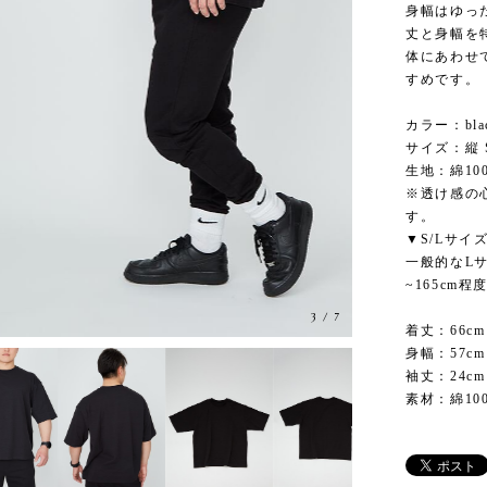
身幅はゆっ
丈と身幅を
体にあわせ
すめです。
カラー：bla
サイズ：縦 S
生地：綿10
※透け感の
す。
▼S/Lサイ
一般的なL
~165cm
3
/
7
着丈：66cm
身幅：57cm
袖丈：24cm
素材：綿100％