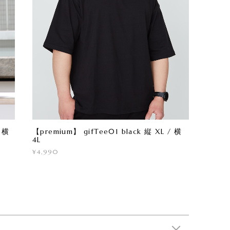
/ 横
【premium】 gifTee01 black 縦 XL / 横
4L
¥4,990