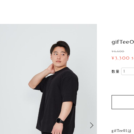
gifTee0
¥6,600
¥3,300
数量
gifTee01は