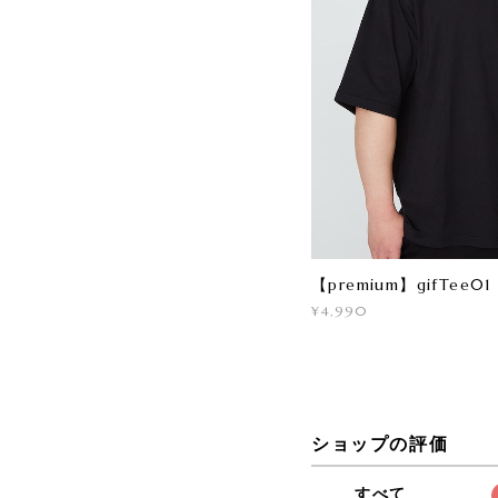
【premium】gifTee01 b
¥4,990
ショップの評価
すべて