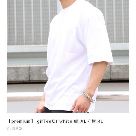
【premium】 gifTee01 white 縦 XL / 横 4L
¥4,990