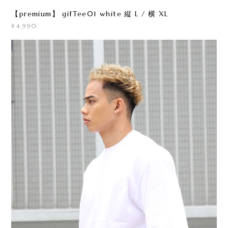
【premium】 gifTee01 white 縦 L / 横 XL
¥4,990