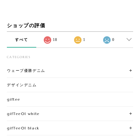
ショップの評価
すべて
18
1
0
CATEGORIES
ウェーブ優勝デニム
デザインデニム
giftee
gifTee01 white
gifTee01 black