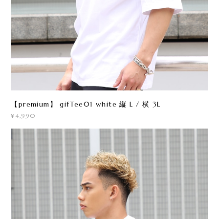
【premium】 gifTee01 white 縦 L / 横 3L
¥4,990