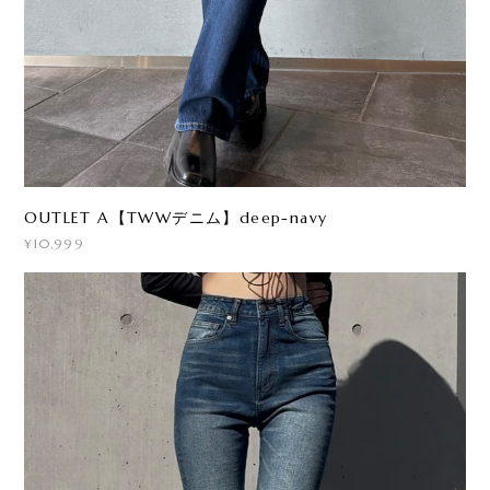
OUTLET A【TWWデニム】deep-navy
¥10,999