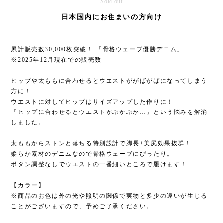
Sold out
日本国内にお住まいの方向け
累計販売数30,000枚突破！ 「骨格ウェーブ優勝デニム」
※2025年12月現在での販売数
ヒップや太ももに合わせるとウエストががばがばになってしまう
方に！
ウエストに対してヒップはサイズアップした作りに！
「ヒップに合わせるとウエストがぶかぶか…」という悩みを解消
しました。
太ももからストンと落ちる特別設計で脚長+美尻効果抜群！
柔らか素材のデニムなので骨格ウェーブにぴったり。
ボタン調整なしでウエストの一番細いところで履けます！
【カラー】
※商品のお色は外の光や照明の関係で実物と多少の違いが生じる
ことがございますので、予めご了承ください。